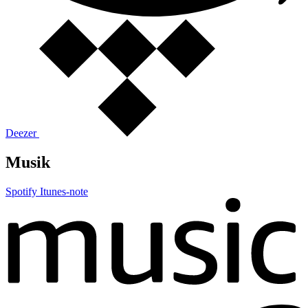
Deezer
Musik
Spotify
Itunes-note